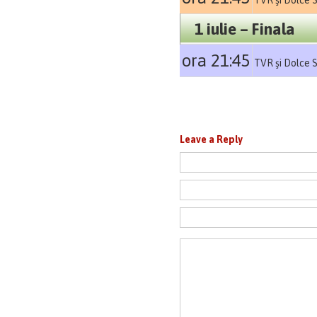
TVR şi Dolce 
1 iulie – Finala
ora 21:45
TVR şi Dolce 
Leave a Reply