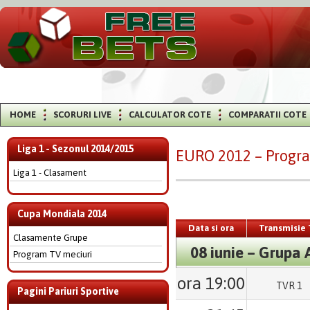
HOME
SCORURI LIVE
CALCULATOR COTE
COMPARATII COTE
Liga 1 - Sezonul 2014/2015
EURO 2012 – Progra
Liga 1 - Clasament
Cupa Mondiala 2014
Data si ora
Transmisie 
Clasamente Grupe
08 iunie – Grupa 
Program TV meciuri
ora 19:00
TVR 1
Pagini Pariuri Sportive