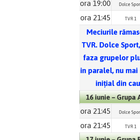
ora 19:00
Dolce Spo
ora 21:45
TVR 1
Meciurile rămase
TVR. Dolce Sport,
faza grupelor plu
in paralel, nu mai
inițial din c
16 iunie – Grupa 
ora 21:45
Dolce Spo
ora 21:45
TVR 1
17 iunie – Grupa 