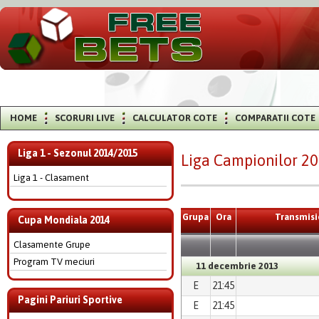
HOME
SCORURI LIVE
CALCULATOR COTE
COMPARATII COTE
Liga 1 - Sezonul 2014/2015
Liga Campionilor 20
Liga 1 - Clasament
Grupa
Ora
Transmisi
Cupa Mondiala 2014
Clasamente Grupe
Program TV meciuri
11 decembrie 2013
E
21:45
Pagini Pariuri Sportive
E
21:45