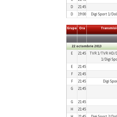
D
21:45
D
19:00
Digi Sport 1/Do
Grupa
Ora
Transmisi
22 octombrie 2013
E
21:45
TVR 1/TVR HD/D
1/Digi Spo
E
21:45
F
21:45
F
21:45
Digi Spor
G
21:45
G
21:45
H
21:45
H
21:45
Digi Sport 2/Do