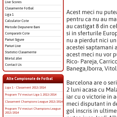
Live Scores
Clasamente Fotbal
Acest meci nu pute
Liga 1
pentru ca nu au mai
Calculator Cote
au castigat 8 din ce
Metode Depunere Bani
si in sferturile Eur
Comparatii Cote
nu a pierdut nici un
Pariuri Sigure
Pariuri Live
acestei saptamani a
Statistici Clasamente
acest meci nu vor p
Biletul zilei
Rico- Pareja, Carri
Contact Us
Banega,Iborra, Vito
Alte Campionate de Fotbal
Barcelona are o seri
Liga 1 - Clasament 2013/2014
2 luni acasa cu Mal
Program TV meciuri Liga 1 2013/2014
iar cu o victorie in
Clasament Champions League 2013/2014
meci disputant in d
Program TV meciuri Champions League
gol inscris in ulti
2013/2014