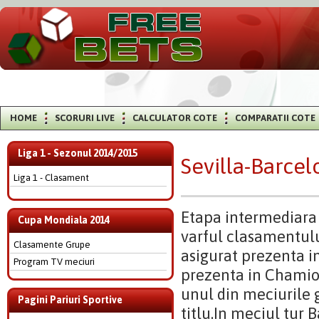
HOME
SCORURI LIVE
CALCULATOR COTE
COMPARATII COTE
Liga 1 - Sezonul 2014/2015
Sevilla-Barcel
Liga 1 - Clasament
Etapa intermediara
Cupa Mondiala 2014
varful clasamentulu
Clasamente Grupe
asigurat prezenta i
Program TV meciuri
prezenta in Chamion
unul din meciurile g
Pagini Pariuri Sportive
titlu.In meciul tur 