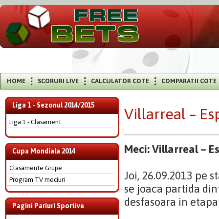
HOME
SCORURI LIVE
CALCULATOR COTE
COMPARATII COTE
Liga 1 - Sezonul 2014/2015
Villarreal – E
Liga 1 - Clasament
Meci: Villarreal – 
Cupa Mondiala 2014
Clasamente Grupe
Joi, 26.09.2013 pe s
Program TV meciuri
se joaca partida din
desfasoara in etapa 
Pagini Pariuri Sportive