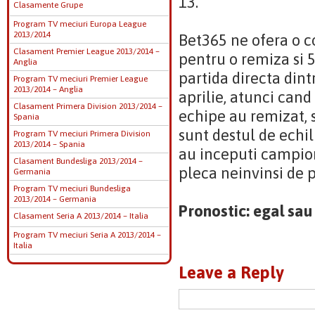
13.
Clasamente Grupe
Program TV meciuri Europa League
2013/2014
Bet365 ne ofera o co
Clasament Premier League 2013/2014 –
pentru o remiza si 5
Anglia
partida directa dint
Program TV meciuri Premier League
2013/2014 – Anglia
aprilie, atunci cand
Clasament Primera Division 2013/2014 –
echipe au remizat, s
Spania
sunt destul de echil
Program TV meciuri Primera Division
2013/2014 – Spania
au inceputi campion
Clasament Bundesliga 2013/2014 –
pleca neinvinsi de p
Germania
Program TV meciuri Bundesliga
2013/2014 – Germania
Pronostic: egal sau
Clasament Seria A 2013/2014 – Italia
Program TV meciuri Seria A 2013/2014 –
Italia
Leave a Reply