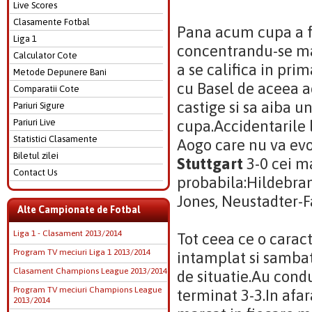
Live Scores
Clasamente Fotbal
Pana acum cupa a f
Liga 1
concentrandu-se ma
Calculator Cote
a se califica in pr
Metode Depunere Bani
cu Basel de aceea a
Comparatii Cote
castige si sa aiba 
Pariuri Sigure
Pariuri Live
cupa.Accidentarile l
Statistici Clasamente
Aogo care nu va evo
Biletul zilei
Stuttgart
3-0 cei ma
Contact Us
probabila:Hildebran
Jones, Neustadter-F
Alte Campionate de Fotbal
Liga 1 - Clasament 2013/2014
Tot ceea ce o carac
Program TV meciuri Liga 1 2013/2014
intamplat si samba
Clasament Champions League 2013/2014
de situatie.Au condus
Program TV meciuri Champions League
terminat 3-3.In afa
2013/2014