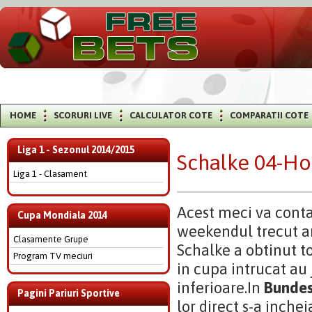
HOME
SCORURI LIVE
CALCULATOR COTE
COMPARATII COTE
Liga 1 - Sezonul 2014/2015
Schalke 04-H
Liga 1 - Clasament
Acest meci va conta
Cupa Mondiala 2014
weekendul trecut a
Clasamente Grupe
Schalke a obtinut to
Program TV meciuri
in cupa intrucat au
inferioare.In
Bundes
Pagini Pariuri Sportive
lor direct s-a inchei