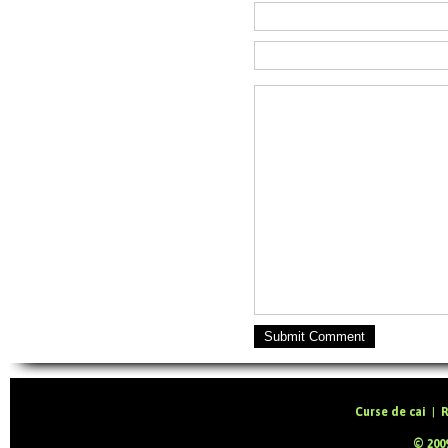
Submit Comment
Curse de cai
|
R
© 2009