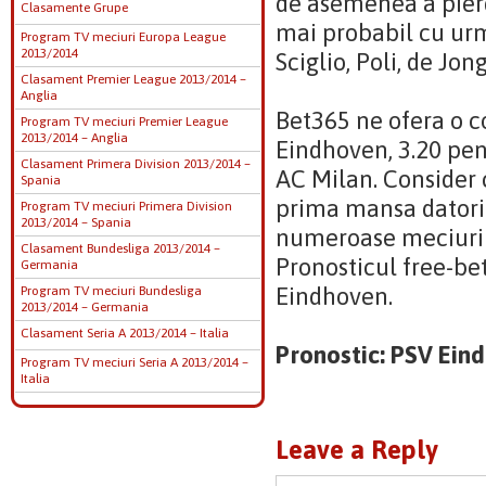
de asemenea a pierdu
Clasamente Grupe
mai probabil cu urm
Program TV meciuri Europa League
2013/2014
Sciglio, Poli, de Jo
Clasament Premier League 2013/2014 –
Anglia
Bet365 ne ofera o co
Program TV meciuri Premier League
2013/2014 – Anglia
Eindhoven, 3.20 pent
Clasament Primera Division 2013/2014 –
AC Milan. Consider 
Spania
prima mansa datorit
Program TV meciuri Primera Division
2013/2014 – Spania
numeroase meciuri o
Clasament Bundesliga 2013/2014 –
Pronosticul free-be
Germania
Eindhoven.
Program TV meciuri Bundesliga
2013/2014 – Germania
Clasament Seria A 2013/2014 – Italia
Pronostic: PSV Eind
Program TV meciuri Seria A 2013/2014 –
Italia
Leave a Reply