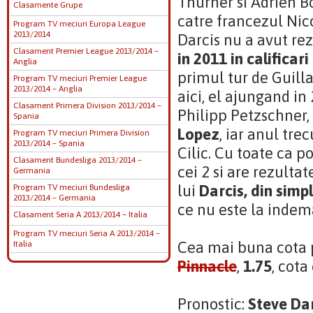
Thurner si Adrien Bos
Clasamente Grupe
catre francezul Nico
Program TV meciuri Europa League
2013/2014
Darcis nu a avut re
Clasament Premier League 2013/2014 –
in 2011 in calificar
Anglia
primul tur de Guil
Program TV meciuri Premier League
2013/2014 – Anglia
aici, el ajungand in
Clasament Primera Division 2013/2014 –
Philipp Petzschner,
Spania
Lopez
, iar anul tre
Program TV meciuri Primera Division
2013/2014 – Spania
Cilic. Cu toate ca p
Clasament Bundesliga 2013/2014 –
cei 2 si are rezult
Germania
lui
Darcis, din simpl
Program TV meciuri Bundesliga
2013/2014 – Germania
ce nu este la indem
Clasament Seria A 2013/2014 – Italia
Program TV meciuri Seria A 2013/2014 –
Cea mai buna cota p
Italia
Pinnacle
,
1.75
, cota
Pronostic:
Steve Da