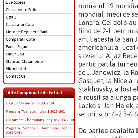
Live Scores
numarul 19 mondial
Clasamente Fotbal
mondial, meci ce se 
Liga 1
Londra. Cei doi s-au
Calculator Cote
fiind de 2-1 pentru 
Metode Depunere Bani
anul acesta la San Jo
Comparatii Cote
americanul a jucat d
Pariuri Sigure
Pariuri Live
slovenul Aljaz Beden
Statistici Clasamente
participat la turneu
Biletul zilei
de J. Janowicz, la R
Contact Us
Gasquet, la Nice a r
Stakhovsky, a fost e
Alte Campionate de Fotbal
a reusit sa ajunga p
Liga 1 - Clasament 2013/2014
Lacko si Jan Hajek, 
Program TV meciuri Liga 1 2013/2014
seturi, scor 6-2 3-6 6
Clasament Champions League 2013/2014
Program TV meciuri Champions League
De partea cealalta
2013/2014