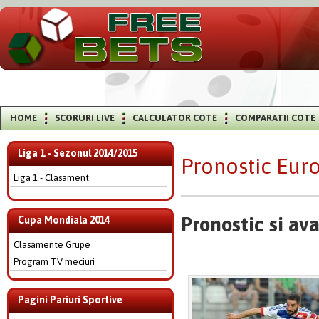
HOME
SCORURI LIVE
CALCULATOR COTE
COMPARATII COTE
Liga 1 - Sezonul 2014/2015
Pronostic Euro
Liga 1 - Clasament
Pronostic si av
Cupa Mondiala 2014
Clasamente Grupe
Program TV meciuri
Pagini Pariuri Sportive