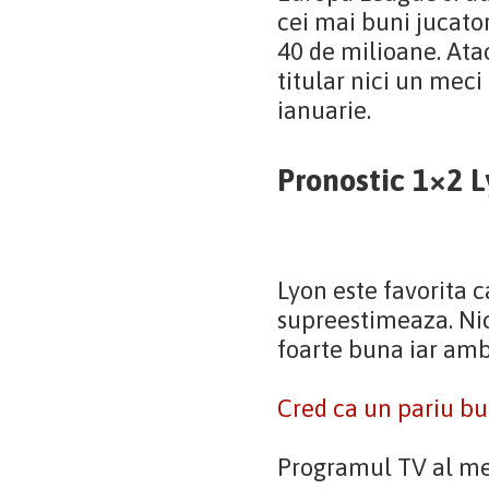
cei mai buni jucator
40 de milioane. Ata
titular nici un meci
ianuarie.
Pronostic 1×2 L
Lyon este favorita c
supreestimeaza. Nic
foarte buna iar am
Cred ca un pariu bun
Programul TV al mec