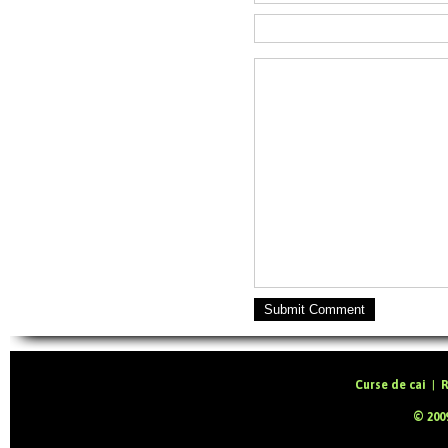
Submit Comment
Curse de cai
|
R
© 2009