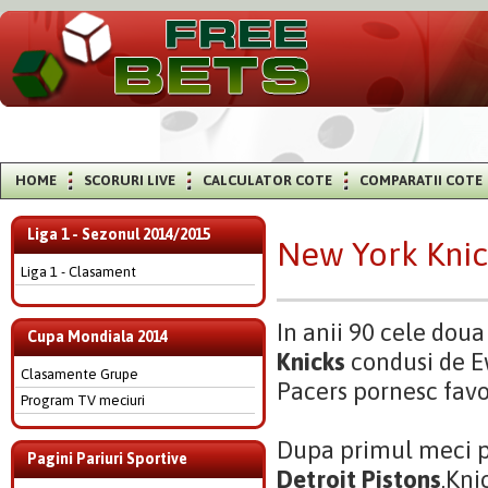
HOME
SCORURI LIVE
CALCULATOR COTE
COMPARATII COTE
Liga 1 - Sezonul 2014/2015
New York Knic
Liga 1 - Clasament
In anii 90 cele doua
Cupa Mondiala 2014
Knicks
condusi de E
Clasamente Grupe
Pacers pornesc favor
Program TV meciuri
Dupa primul meci pi
Pagini Pariuri Sportive
Detroit Pistons
,Kni