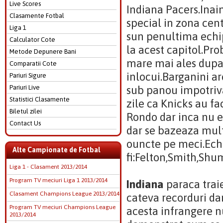
Live Scores
Indiana Pacers.Inai
Clasamente Fotbal
special in zona cen
Liga 1
sun penultima echip
Calculator Cote
la acest capitol.Pr
Metode Depunere Bani
mare mai ales dupa 
Comparatii Cote
inlocui.Barganini are
Pariuri Sigure
Pariuri Live
sub panou impotriva
Statistici Clasamente
zile ca Knicks au fa
Biletul zilei
Rondo dar inca nu e 
Contact Us
dar se bazeaza mul
ouncte pe meci.Echi
Alte Campionate de Fotbal
fi:Felton,Smith,Shu
Liga 1 - Clasament 2013/2014
Program TV meciuri Liga 1 2013/2014
Indiana
paraca traie
Clasament Champions League 2013/2014
cateva recorduri da
Program TV meciuri Champions League
acesta infrangere n
2013/2014