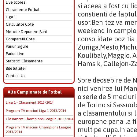
Live Scores
si aceea a fost cu l
Clasamente Fotbal
constienti de faptul
Liga 1
usor.Benitez va men
Calculator Cote
weekend in campiona
Metode Depunere Bani
consolidate pozitia 
Comparatii Cote
Zuniga,Mesto,Michu 
Pariuri Sigure
Pariuri Live
Koulibaly,Maggio, A
Statistici Clasamente
Hamsik, Callejon-Z
Biletul zilei
Contact Us
Spre deosebire de Na
nici venirea lui Ma
Alte Campionate de Fotbal
o serie de 5 meciuri
Liga 1 - Clasament 2013/2014
de Torino si Sassuo
Program TV meciuri Liga 1 2013/2014
a clasamentului si l
Clasament Champions League 2013/2014
europene pana la fi
Program TV meciuri Champions League
mult pe cupa.In ac
2013/2014