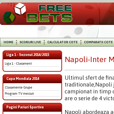
HOME
SCORURI LIVE
CALCULATOR COTE
COMPARATII COTE
Liga 1 - Sezonul 2014/2015
Napoli-Inter 
Liga 1 - Clasament
Ultimul sfert de fin
Cupa Mondiala 2014
traditionale,Napoli 
Clasamente Grupe
campionat in timp ce
Program TV meciuri
are o serie de 4 vic
Pagini Pariuri Sportive
Napoli abordeaza ace