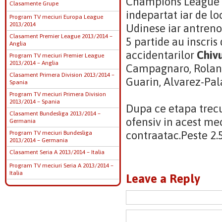
Champions League da
Clasamente Grupe
indepartat iar de lo
Program TV meciuri Europa League
2013/2014
Udinese iar antren
Clasament Premier League 2013/2014 –
5 partide au inscris
Anglia
accidentarilor
Chiv
Program TV meciuri Premier League
2013/2014 – Anglia
Campagnaro, Roland
Clasament Primera Division 2013/2014 –
Guarin, Alvarez-Pal
Spania
Program TV meciuri Primera Division
2013/2014 – Spania
Dupa ce etapa trecu
Clasament Bundesliga 2013/2014 –
ofensiv in acest mec
Germania
contraatac.Peste 2.5
Program TV meciuri Bundesliga
2013/2014 – Germania
Clasament Seria A 2013/2014 – Italia
Program TV meciuri Seria A 2013/2014 –
Italia
Leave a Reply