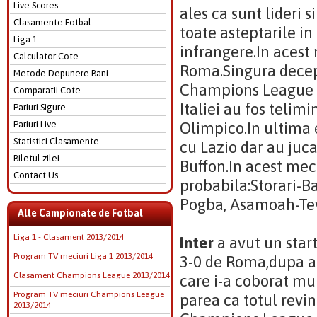
Live Scores
ales ca sunt lideri 
Clasamente Fotbal
toate asteptarile in
Liga 1
infrangere.In aces
Calculator Cote
Roma.Singura decept
Metode Depunere Bani
Champions League i
Comparatii Cote
Italiei au fos telim
Pariuri Sigure
Pariuri Live
Olimpico.In ultima 
Statistici Clasamente
cu Lazio dar au juc
Biletul zilei
Buffon.In acest mec
Contact Us
probabila:Storari-Bar
Pogba, Asamoah-Tev
Alte Campionate de Fotbal
Liga 1 - Clasament 2013/2014
Inter
a avut un star
Program TV meciuri Liga 1 2013/2014
3-0 de Roma,dupa ac
Clasament Champions League 2013/2014
care i-a coborat mul
Program TV meciuri Champions League
parea ca totul revin
2013/2014