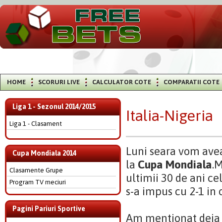
HOME
SCORURI LIVE
CALCULATOR COTE
COMPARATII COTE
Liga 1 - Sezonul 2014/2015
Italia-Nigeria
Liga 1 - Clasament
Luni seara vom avea
Cupa Mondiala 2014
la
Cupa Mondiala
.M
Clasamente Grupe
ultimii 30 de ani ce
Program TV meciuri
s-a impus cu 2-1 in
Pagini Pariuri Sportive
Am mentionat deja