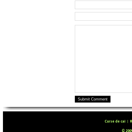
Submit Comment
Curse de cai
|
R
© 2009