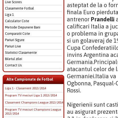
Live Scores
asteptat de la o for
Clasamente Fotbal
finala Euro pierdut
Liga 1
antrenor
Prandelli
a
Calculator Cote
calificari Italia a j
Metode Depunere Bani
o problema in grupa 
Comparatii Cote
si un golaveraj de 1
Pariuri Sigure
Pariuri Live
Cupa Confederatiilor
Statistici Clasamente
invins Argentina aca
Biletul zilei
Germania.Principalu
Contact Us
atacantul celor de 
Germaniei.Italia va
Alte Campionate de Fotbal
Ogbonna, Pasqual-Ca
Liga 1 - Clasament 2013/2014
Rossi.
Program TV meciuri Liga 1 2013/2014
Clasament Champions League 2013/2014
Nigerienii sunt casti
Program TV meciuri Champions League
au asigurat prezent
2013/2014