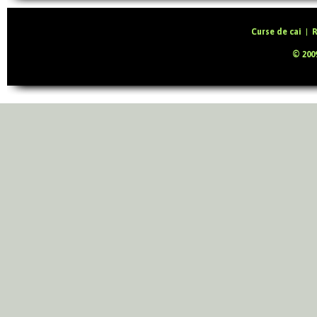
Curse de cai
|
R
© 2009