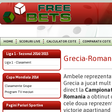
HOME
SCORURI LIVE
CALCULATOR COTE
COMPARATII COTE
Liga 1 - Sezonul 2014/2015
Grecia-Roman
Liga 1 - Clasament
Ambele reprezentati
Cupa Mondiala 2014
Grecia a jucat mult
Clasamente Grupe
direct la
Campionat
Program TV meciuri
Romania
a obtinut c
cele doua reprezent
Pagini Pariuri Sportive
victorie apartinand