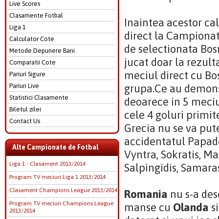
Live Scores
Clasamente Fotbal
Inaintea acestor ca
Liga 1
direct la Campionat
Calculator Cote
de selectionata Bosn
Metode Depunere Bani
jucat doar la rezult
Comparatii Cote
meciul direct cu Bo
Pariuri Sigure
Pariuri Live
grupa.Ce au demonstr
Statistici Clasamente
deoarece in 5 meciur
Biletul zilei
cele 4 goluri primit
Contact Us
Grecia nu se va put
accidentatul Papado
Alte Campionate de Fotbal
Vyntra, Sokratis, Ma
Liga 1 - Clasament 2013/2014
Salpingidis, Samaras
Program TV meciuri Liga 1 2013/2014
Clasament Champions League 2013/2014
Romania
nu s-a des
Program TV meciuri Champions League
manse cu
Olanda
si
2013/2014