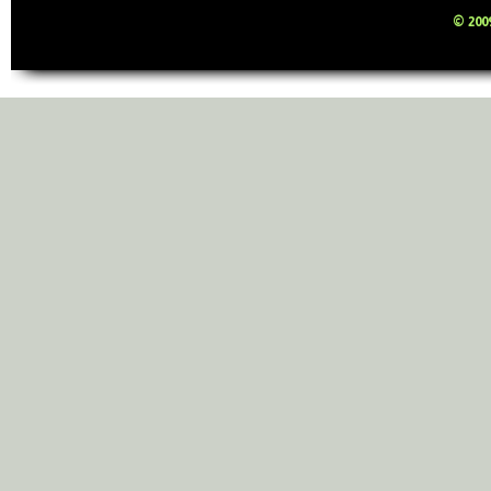
© 2009