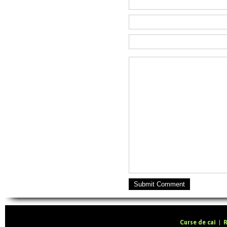
Submit Comment
Curse de cai
|
R