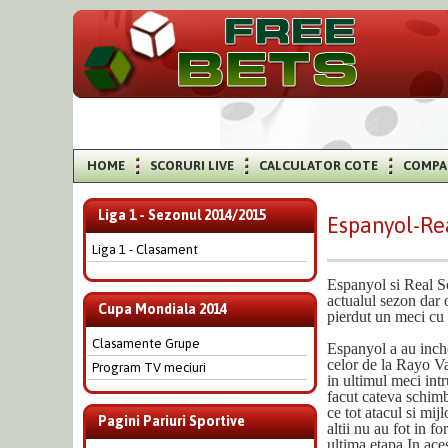
HOME
SCORURI LIVE
CALCULATOR COTE
COMPA
Liga 1 - Sezonul 2014/2015
Espanyol-Re
Liga 1 - Clasament
Espanyol si Real So
actualul sezon dar 
Cupa Mondiala 2014
pierdut un meci cu 
Clasamente Grupe
Espanyol a au inche
celor de la Rayo Va
Program TV meciuri
in ultimul meci int
facut cateva schimb
ce tot atacul si mij
Pagini Pariuri Sportive
altii nu au fot in 
ultima etapa.In ace