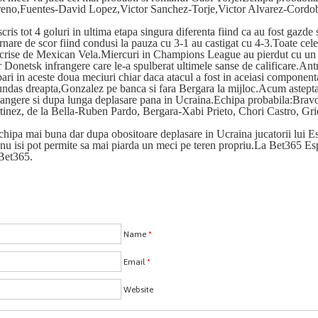
eno,Fuentes-David Lopez,Victor Sanchez-Torje,Victor Alvarez-Cordob
ris tot 4 goluri in ultima etapa singura diferenta fiind ca au fost gazde s
rnare de scor fiind condusi la pauza cu 3-1 au castigat cu 4-3.Toate cele
inscrise de Mexican Vela.Miercuri in Champions League au pierdut cu un 
r Donetsk infrangere care le-a spulberat ultimele sanse de calificare.Ant
ari in aceste doua meciuri chiar daca atacul a fost in aceiasi component
das dreapta,Gonzalez pe banca si fara Bergara la mijloc.Acum astept
rangere si dupa lunga deplasare pana in Ucraina.Echipa probabila:Bra
inez, de la Bella-Ruben Pardo, Bergara-Xabi Prieto, Chori Castro, G
chipa mai buna dar dupa obositoare deplasare in Ucraina jucatorii lui 
i nu isi pot permite sa mai piarda un meci pe teren propriu.La Bet365 Es
 Bet365.
Name
*
Email
*
Website