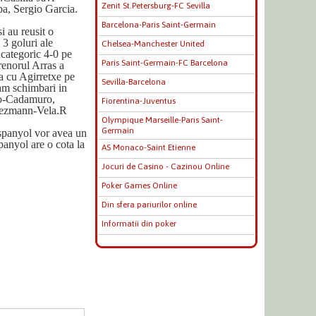
Zenit St.Petersburg-FC Sevilla
a, Sergio Garcia.
Barcelona-Paris Saint-Germain
i au reusit o
 3 goluri ale
Chelsea-Manchester United
categoric 4-0 pe
Paris Saint-Germain-FC Barcelona
renorul Arras a
a cu Agirretxe pe
Sevilla-Barcelona
am schimbari in
vo-Cadamuro,
Fiorentina-Juventus
riezmann-Vela.R
Olympique Marseille-Paris Saint-
Germain
Espanyol vor avea un
panyol are o cota la
AS Monaco-Saint Etienne
Jocuri de Casino - Cazinou Online
Poker Games Online
Din sfera pariurilor online
Informatii din poker