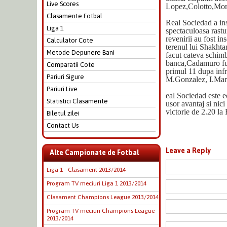
Live Scores
Lopez,Colotto,Mor
Clasamente Fotbal
Real Sociedad a insc
Liga 1
spectaculoasa rastu
revenirii au fost 
Calculator Cote
terenul lui Shakhta
Metode Depunere Bani
facut cateva schimb
banca,Cadamuro fun
Comparatii Cote
primul 11 dupa inf
Pariuri Sigure
M.Gonzalez, I.Mart
Pariuri Live
eal Sociedad este e
Statistici Clasamente
usor avantaj si nic
victorie de 2.20 la
Biletul zilei
Contact Us
Leave a Reply
Alte Campionate de Fotbal
Liga 1 - Clasament 2013/2014
Program TV meciuri Liga 1 2013/2014
Clasament Champions League 2013/2014
Program TV meciuri Champions League
2013/2014