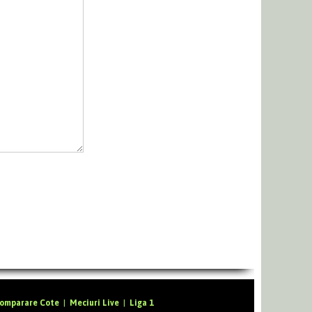
omparare Cote
|
Meciuri Live
|
Liga 1