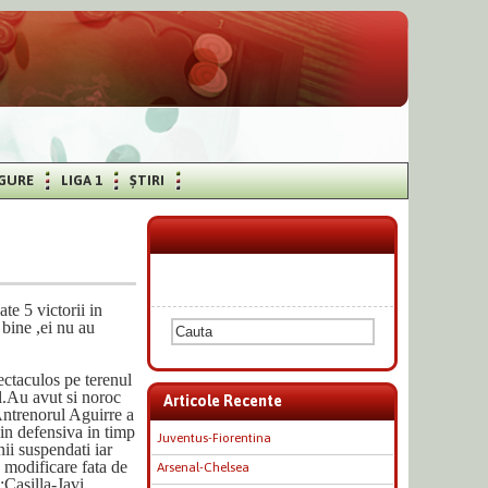
IGURE
LIGA 1
ȘTIRI
te 5 victorii in
 bine ,ei nu au
ectaculos pe terenul
l.Au avut si noroc
Articole Recente
Antrenorul Aguirre a
in defensiva in timp
Juventus-Fiorentina
nii suspendati iar
a modificare fata de
Arsenal-Chelsea
:
Casilla-Javi