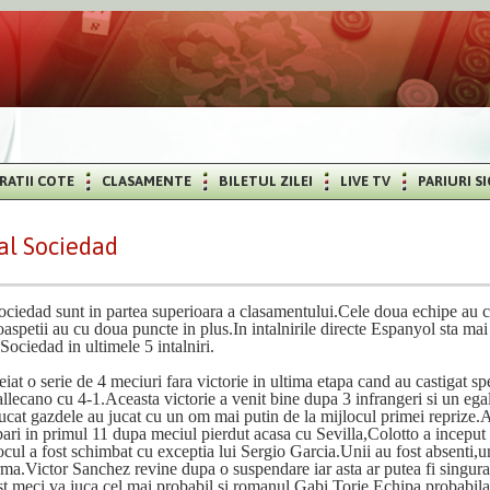
RATII COTE
CLASAMENTE
BILETUL ZILEI
LIVE TV
PARIURI S
al Sociedad
ciedad sunt in partea superioara a clasamentului.Cele doua echipe au ca
oaspetii au cu doua puncte in plus.In intalnirile directe Espanyol sta mai
Sociedad in ultimele 5 intalniri.
iat o serie de 4 meciuri fara victorie in ultima etapa cand au castigat sp
llecano cu 4-1.Aceasta victorie a venit bine dupa 3 infrangeri si un ega
rucat gazdele au jucat cu un om mai putin de la mijlocul primei reprize.
ari in primul 11 dupa meciul pierdut acasa cu Sevilla,Colotto a inceput 
locul a fost schimbat cu exceptia lui Sergio Garcia.Unii au fost absenti,u
forma.Victor Sanchez revine dupa o suspendare iar asta ar putea fi singur
st meci va juca cel mai probabil si romanul Gabi Torje.Echipa probabila