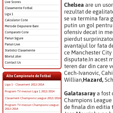
Live Scores
Chelsea
are un usor 
Clasamente Fotbal
rezultat de egalitat
Liga 1
se va termina fara g
Calculator Cote
putin un gol pentru 
Metode Depunere Bani
ofensiv decat in me
Comparatii Cote
pierdut surprinzator
Pariuri Sigure
Pariuri Live
avantajul lor fata d
Statistici Clasamente
ce Manchester City 
Biletul zilei
disputate.In acest 
Contact Us
teren dar din care v
Cech-Ivanovic, Cahil
Alte Campionate de Fotbal
Willian,
Hazard,
Sch
Liga 1 - Clasament 2013/2014
Program TV meciuri Liga 1 2013/2014
Galatasaray
a fost
Clasament Champions League 2013/2014
Champions League ia
Program TV meciuri Champions League
de finala din editia
2013/2014