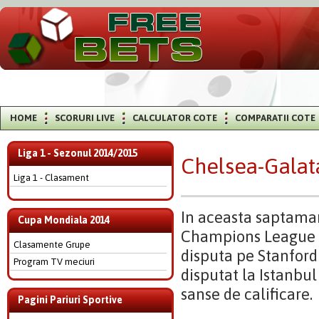
HOME
SCORURI LIVE
CALCULATOR COTE
COMPARATII COTE
Liga 1 - Sezonul 2014/2015
Chelsea-Galat
Liga 1 - Clasament
In aceasta saptama
Cupa Mondiala 2014
Champions League ia
Clasamente Grupe
disputa pe Stanford
Program TV meciuri
disputat la Istanbul
sanse de calificare.
Pagini Pariuri Sportive