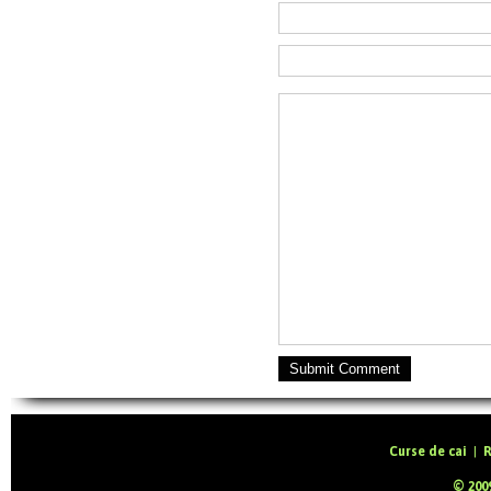
Submit Comment
Curse de cai
|
R
© 2009