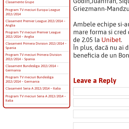
Godin,Juanfran, Siq
Clasamente Grupe
Griezmann-Mandzu
Program TV meciuri Europa League
2013/2014
Clasament Premier League 2013/2014 –
Ambele echipe si-au 
Anglia
mare forma si cred 
Program TV meciuri Premier League
2013/2014 – Anglia
de 2.05 la
Unibet
.
Clasament Primera Division 2013/2014 –
În plus, dacă nu ai 
Spania
beneficia de un Bo
Program TV meciuri Primera Division
2013/2014 – Spania
Clasament Bundesliga 2013/2014 –
Germania
Program TV meciuri Bundesliga
Leave a Reply
2013/2014 – Germania
Clasament Seria A 2013/2014 – Italia
Program TV meciuri Seria A 2013/2014 –
Italia