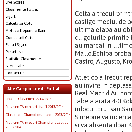
Live Scores
Clasamente Fotbal
Celta a trecut prin
Liga 1
castige meciul de p
Calculator Cote
ultima etapa au ob
Metode Depunere Bani
cu golurile primite
Comparatii Cote
au marcat in ultim
Pariuri Sigure
Pariuri Live
Mallo.Echipa probab
Statistici Clasamente
Castro, Augusto, Kro
Biletul zilei
Contact Us
Atletico a trecut re
au invins in deplasa
Alte Campionate de Fotbal
Real Madrid.Au domin
Liga 1 - Clasament 2013/2014
tabela arata 4-0.Ko
Program TV meciuri Liga 1 2013/2014
inlocuitorul sau Sa
Clasament Champions League 2013/2014
Simeone va incerca 
Program TV meciuri Champions League
si va absenta doar
2013/2014