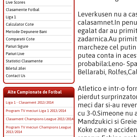
Live Scores
Clasamente Fotbal
Leverkusen nu a cast
Liga 1
calasamnet.In penul
Calculator Cote
egalat dar au primit
Metode Depunere Bani
zadarnica.Au primit 
Comparatii Cote
marcheze cel putin 
Pariuri Sigure
Pariuri Live
putea conta in aces
Statistici Clasamente
probabila:Leno- Spa
Biletul zilei
Bellarabi, Rolfes,Ca
Contact Us
Atletico e intr-o f
Alte Campionate de Fotbal
pierdut surprinzato
Liga 1 - Clasament 2013/2014
meci dar si-au reven
Program TV meciuri Liga 1 2013/2014
cu 3-0.Simeone nu a
Clasament Champions League 2013/2014
Mandzukici si Grei
Program TV meciuri Champions League
Koke care e accident
2013/2014