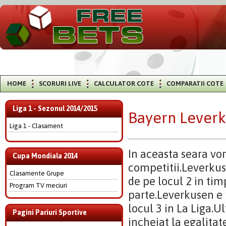
HOME
SCORURI LIVE
CALCULATOR COTE
COMPARATII COTE
Liga 1 - Sezonul 2014/2015
Bayern Leverk
Liga 1 - Clasament
In aceasta seara vom
Cupa Mondiala 2014
competitii.Leverkus
Clasamente Grupe
de pe locul 2 in tim
Program TV meciuri
parte.Leverkusen e 
locul 3 in La Liga.U
Pagini Pariuri Sportive
incheiat la egalitate