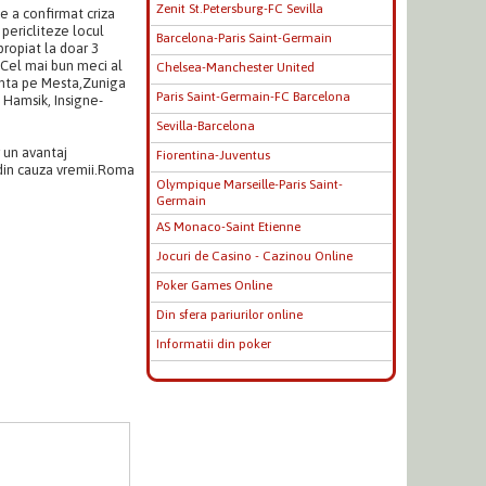
Zenit St.Petersburg-FC Sevilla
e a confirmat criza
 pericliteze locul
Barcelona-Paris Saint-Germain
ropiat la doar 3
s.Cel mai bun meci al
Chelsea-Manchester United
nta pe Mesta,Zuniga
Paris Saint-Germain-FC Barcelona
 Hamsik, Insigne-
Sevilla-Barcelona
r un avantaj
Fiorentina-Juventus
t din cauza vremii.Roma
Olympique Marseille-Paris Saint-
Germain
AS Monaco-Saint Etienne
Jocuri de Casino - Cazinou Online
Poker Games Online
Din sfera pariurilor online
Informatii din poker