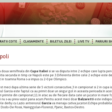
RATII COTE
CLASAMENTE
BILETUL ZILEI
LIVE TV
PARIURI S
poli
a doua semifinala din
Cupa Italiei
si se va disputa intre 2 echipe care lupta pe
ia secunda in timp ce Napoli este pe 3.Diferenta dintre cele 2 echipe este de 
at in toamna Roma s-a impus cu 2-0 pe Olimpico.
 meci dupa ultima serie de 5 victorii consecutive,3 in campionat si 2 in cupa i
ul Garcia este faptul ca au primit doar un singur gol in aceasta perioada.In a
i primite din campionat,11.In atac au de fiecare data cate un jucator in mare 
i nu s-au prea vazut pana acum.Pentru acest meci doar
Balzaretti
este indispo
ele derby cu Lazio antrenorul
Garcia
va menaja cativa jucatori.Echipa probabila:
, Dodo-De Rossi, Nainggolan-Florenzi, Pjanic, Bastos-Destro.