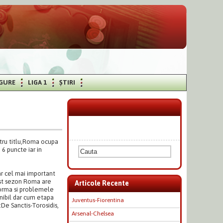
IGURE
LIGA 1
ȘTIRI
ntru titlu,Roma ocupa
6 puncte iar in
ar cel mai important
cest sezon Roma are
Articole Recente
forma si problemele
nibil dar cum etapa
Juventus-Fiorentina
De Sanctis-Torosidis,
Arsenal-Chelsea