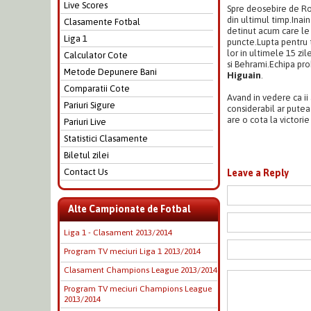
Live Scores
Spre deosebire de R
din ultimul timp.Inain
Clasamente Fotbal
detinut acum care le
Liga 1
puncte.Lupta pentru t
lor in ultimele 15 zil
Calculator Cote
si Behrami.Echipa pr
Metode Depunere Bani
Higuain
.
Comparatii Cote
Avand in vedere ca ii
Pariuri Sigure
considerabil ar putea
are o cota la victorie
Pariuri Live
Statistici Clasamente
Biletul zilei
Contact Us
Leave a Reply
Alte Campionate de Fotbal
Liga 1 - Clasament 2013/2014
Program TV meciuri Liga 1 2013/2014
Clasament Champions League 2013/2014
Program TV meciuri Champions League
2013/2014