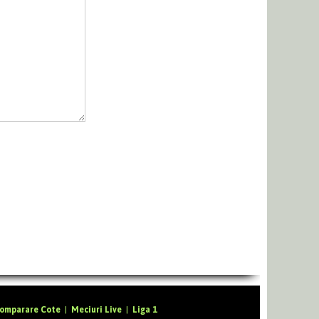
omparare Cote
|
Meciuri Live
|
Liga 1