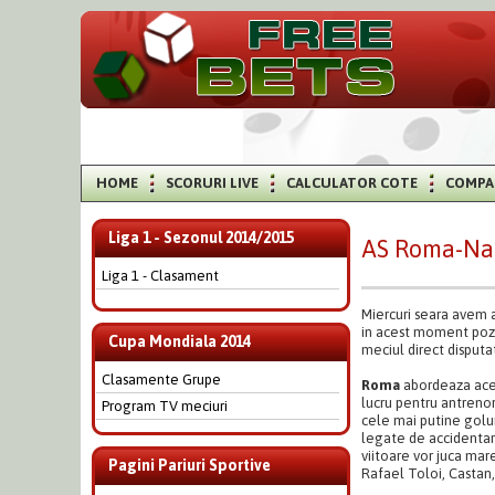
HOME
SCORURI LIVE
CALCULATOR COTE
COMPA
Liga 1 - Sezonul 2014/2015
AS Roma-Na
Liga 1 - Clasament
Miercuri seara avem 
in acest moment pozit
Cupa Mondiala 2014
meciul direct disput
Clasamente Grupe
Roma
abordeaza acest
lucru pentru antrenor
Program TV meciuri
cele mai putine golur
legate de accidentar
viitoare vor juca mar
Pagini Pariuri Sportive
Rafael Toloi, Castan