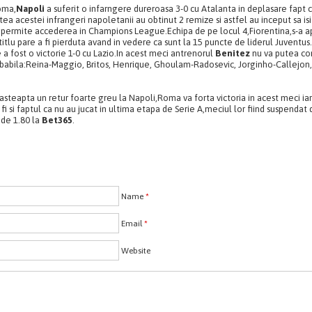
oma,
Napoli
a suferit o infarngere dureroasa 3-0 cu Atalanta in deplasare fapt c
tea acestei infrangeri napoletanii au obtinut 2 remize si astfel au inceput sa isi
 permite accederea in Champions League.Echipa de pe locul 4,Fiorentina,s-a ap
itlu pare a fi pierduta avand in vedere ca sunt la 15 puncte de liderul Juventu
e a fost o victorie 1-0 cu Lazio.In acest meci antrenorul
Benitez
nu va putea co
obabila:Reina-Maggio, Britos, Henrique, Ghoulam-Radosevic, Jorginho-Callejon,
 asteapta un retur foarte greu la Napoli,Roma va forta victoria in acest meci ia
 fi si faptul ca nu au jucat in ultima etapa de Serie A,meciul lor fiind suspenda
 de 1.80 la
Bet365
.
Name
*
Email
*
Website