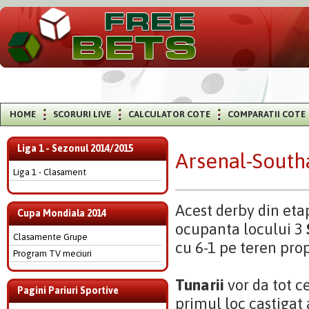
HOME
SCORURI LIVE
CALCULATOR COTE
COMPARATII COTE
Liga 1 - Sezonul 2014/2015
Arsenal-Sout
Liga 1 - Clasament
Acest derby din eta
Cupa Mondiala 2014
ocupanta locului 3
Clasamente Grupe
cu 6-1 pe teren prop
Program TV meciuri
Tunarii
vor da tot c
Pagini Pariuri Sportive
primul loc castigat 