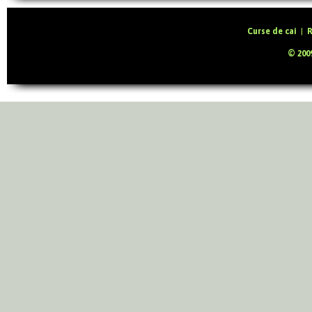
Curse de cai
|
R
© 2009