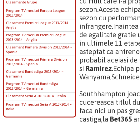
cu Hull care i-a pro
Clasamente Grupe
sezon.Acesta echipa
Program TV meciuri Europa League
2013/2014
sezon cu performant
Clasament Premier League 2013/2014 –
infrangere.Inaintea 
Anglia
de egalitate gratie 
Program TV meciuri Premier League
2013/2014 – Anglia
in ultimele 11 etap
Clasament Primera Division 2013/2014 –
asteptat ca antrenor
Spania
probabil aceiasi de 
Program TV meciuri Primera Division
2013/2014 – Spania
si
Ramirez
.Echipa p
Clasament Bundesliga 2013/2014 –
Wanyama,Schneiderl
Germania
Program TV meciuri Bundesliga
2013/2014 – Germania
Southhampton joaca 
Clasament Seria A 2013/2014 – Italia
cucereasca titlul du
Program TV meciuri Seria A 2013/2014 –
faca nici un pas gre
Italia
castiga,la
Bet365
ar