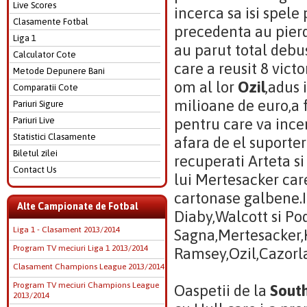
Live Scores
incerca sa isi spele
Clasamente Fotbal
precedenta au pierd
Liga 1
au parut total debus
Calculator Cote
care a reusit 8 vict
Metode Depunere Bani
om al lor
Ozil
,adus 
Comparatii Cote
milioane de euro,a f
Pariuri Sigure
Pariuri Live
pentru care va incer
Statistici Clasamente
afara de el suporter
Biletul zilei
recuperati Arteta si
Contact Us
lui Mertesacker car
cartonase galbene.I
Alte Campionate de Fotbal
Diaby,Walcott si Po
Liga 1 - Clasament 2013/2014
Sagna,Mertesacker,K
Program TV meciuri Liga 1 2013/2014
Ramsey,Ozil,Cazorl
Clasament Champions League 2013/2014
Program TV meciuri Champions League
Oaspetii de la
Sout
2013/2014