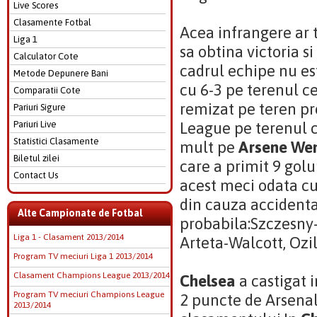
Live Scores
Clasamente Fotbal
Acea infrangere ar t
Liga 1
sa obtina victoria si
Calculator Cote
cadrul echipe nu e
Metode Depunere Bani
cu 6-3 pe terenul ce
Comparatii Cote
remizat pe teren pr
Pariuri Sigure
Pariuri Live
League pe terenul c
Statistici Clasamente
mult pe
Arsene We
Biletul zilei
care a primit 9 golu
Contact Us
acest meci odata cu
din cauza accidenta
Alte Campionate de Fotbal
probabila:Szczesny
Liga 1 - Clasament 2013/2014
Arteta-Walcott, Ozil
Program TV meciuri Liga 1 2013/2014
Clasament Champions League 2013/2014
Chelsea
a castigat i
Program TV meciuri Champions League
2 puncte de Arsenal
2013/2014