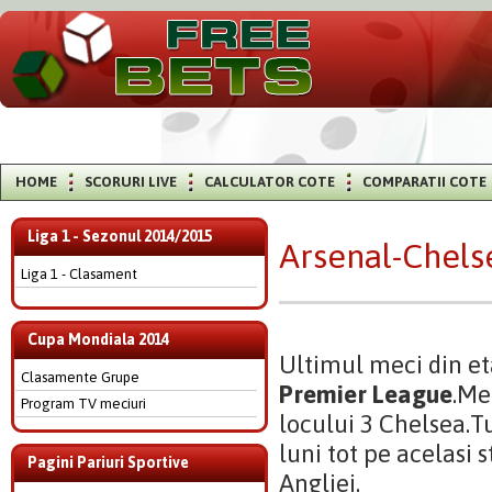
HOME
SCORURI LIVE
CALCULATOR COTE
COMPARATII COTE
Liga 1 - Sezonul 2014/2015
Arsenal-Chels
Liga 1 - Clasament
Cupa Mondiala 2014
Ultimul meci din et
Clasamente Grupe
Premier League
.Me
Program TV meciuri
locului 3 Chelsea.T
luni tot pe acelasi 
Pagini Pariuri Sportive
Angliei.