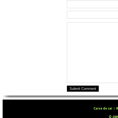
Submit Comment
Curse de cai
|
R
© 2009