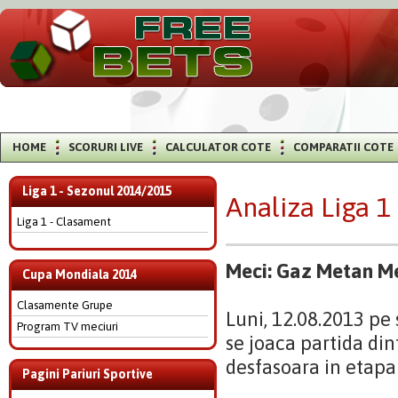
HOME
SCORURI LIVE
CALCULATOR COTE
COMPARATII COTE
Liga 1 - Sezonul 2014/2015
Analiza Liga 1
Liga 1 - Clasament
Meci: Gaz Metan Me
Cupa Mondiala 2014
Clasamente Grupe
Luni, 12.08.2013 pe
Program TV meciuri
se joaca partida di
desfasoara in etapa a
Pagini Pariuri Sportive