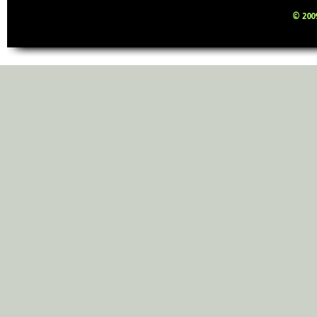
© 2009