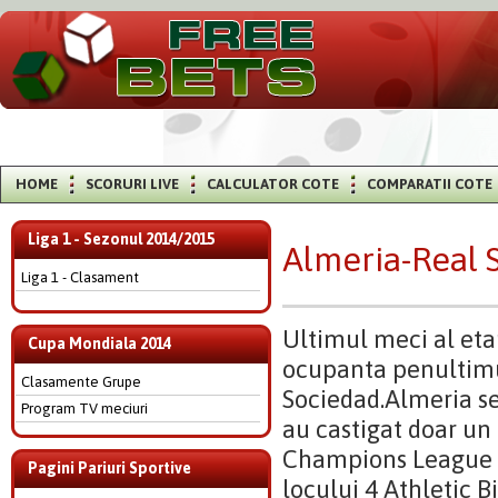
HOME
SCORURI LIVE
CALCULATOR COTE
COMPARATII COTE
Liga 1 - Sezonul 2014/2015
Almeria-Real 
Liga 1 - Clasament
Ultimul meci al eta
Cupa Mondiala 2014
ocupanta penultimul
Clasamente Grupe
Sociedad.Almeria se 
Program TV meciuri
au castigat doar un 
Champions League d
Pagini Pariuri Sportive
locului 4 Athletic B