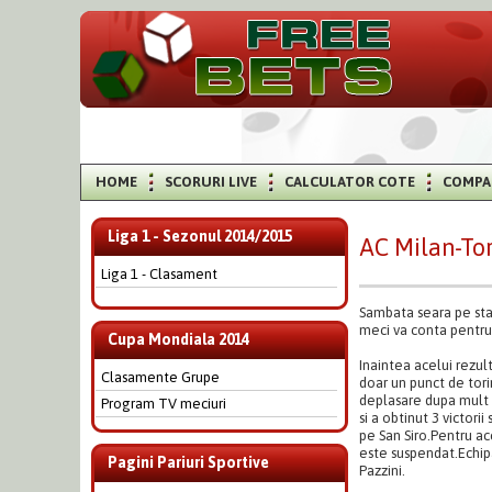
HOME
SCORURI LIVE
CALCULATOR COTE
COMPA
Liga 1 - Sezonul 2014/2015
AC Milan-To
Liga 1 - Clasament
Sambata seara pe stad
meci va conta pentru
Cupa Mondiala 2014
Inaintea acelui rezul
Clasamente Grupe
doar un punct de torin
deplasare dupa mult t
Program TV meciuri
si a obtinut 3 victori
pe San Siro.Pentru ac
este suspendat.Echip
Pagini Pariuri Sportive
Pazzini.