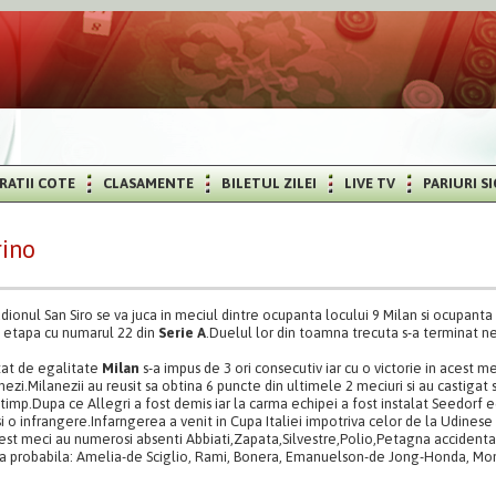
RATII COTE
CLASAMENTE
BILETUL ZILEI
LIVE TV
PARIURI S
rino
ionul San Siro se va juca in meciul dintre ocupanta locului 9 Milan si ocupanta
 etapa cu numarul 22 din
Serie A
.Duelul lor din toamna trecuta s-a terminat ne
tat de egalitate
Milan
s-a impus de 3 ori consecutiv iar cu o victorie in acest me
ezi.Milanezii au reusit sa obtina 6 puncte din ultimele 2 meciuri si au castigat s
imp.Dupa ce Allegri a fost demis iar la carma echipei a fost instalat Seedorf 
i si o infrangere.Infarngerea a venit in Cupa Italiei impotriva celor de la Udinese 
est meci au numerosi absenti Abbiati,Zapata,Silvestre,Polio,Petagna accidentat
a probabila: Amelia-de Sciglio, Rami, Bonera, Emanuelson-de Jong-Honda, Mont