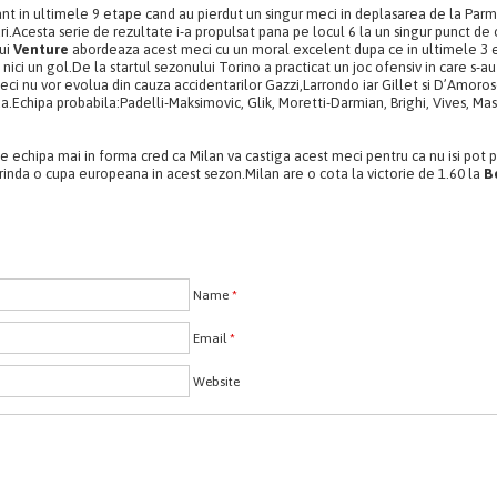
nt in ultimele 9 etape cand au pierdut un singur meci in deplasarea de la Parm
uri.Acesta serie de rezultate i-a propulsat pana pe locul 6 la un singur punct de
lui
Venture
abordeaza acest meci cu un moral excelent dupa ce in ultimele 3 e
 nici un gol.De la startul sezonului Torino a practicat un joc ofensiv in care s-au
meci nu vor evolua din cauza accidentarilor Gazzi,Larrondo iar Gillet si D’Amoro
a.Echipa probabila:Padelli-Maksimovic, Glik, Moretti-Darmian, Brighi, Vives, Mas
e echipa mai in forma cred ca Milan va castiga acest meci pentru ca nu isi pot 
rinda o cupa europeana in acest sezon.Milan are o cota la victorie de 1.60 la
Be
Name
*
Email
*
Website