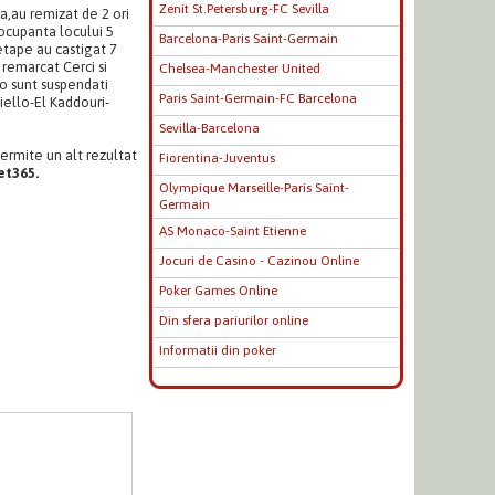
Zenit St.Petersburg-FC Sevilla
a,au remizat de 2 ori
 ocupanta locului 5
Barcelona-Paris Saint-Germain
tape au castigat 7
 remarcat Cerci si
Chelsea-Manchester United
so sunt suspendati
Paris Saint-Germain-FC Barcelona
iello-El Kaddouri-
Sevilla-Barcelona
permite un alt rezultat
Fiorentina-Juventus
t365.
Olympique Marseille-Paris Saint-
Germain
AS Monaco-Saint Etienne
Jocuri de Casino - Cazinou Online
Poker Games Online
Din sfera pariurilor online
Informatii din poker