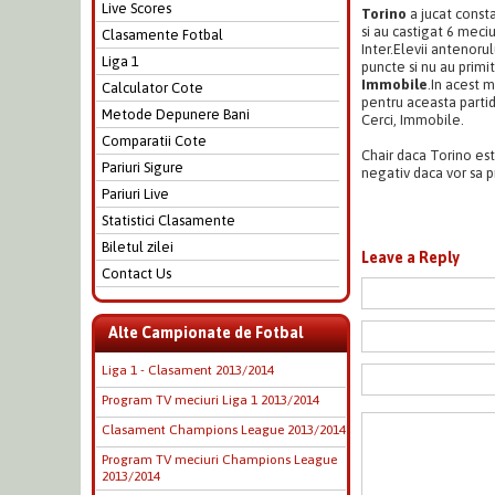
Live Scores
Torino
a jucat consta
si au castigat 6 meci
Clasamente Fotbal
Inter.Elevii antenoru
Liga 1
puncte si nu au primit
Immobile
.In acest 
Calculator Cote
pentru aceasta partid
Metode Depunere Bani
Cerci, Immobile.
Comparatii Cote
Chair daca Torino est
Pariuri Sigure
negativ daca vor sa p
Pariuri Live
Statistici Clasamente
Biletul zilei
Leave a Reply
Contact Us
Alte Campionate de Fotbal
Liga 1 - Clasament 2013/2014
Program TV meciuri Liga 1 2013/2014
Clasament Champions League 2013/2014
Program TV meciuri Champions League
2013/2014