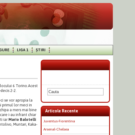
IGURE
LIGA 1
ȘTIRI
 locului 6 Torino.Acest
decis 2-2.
ci se vor apropia la
i primul lor meci in
echipa a mers mai bine
Articole Recente
care i-au infrant chiar
i iar
Mario Balotelli
Juventus-Fiorentina
olivo, Muntari, Kaka-
Arsenal-Chelsea