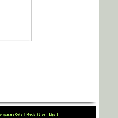
omparare Cote
|
Meciuri Live
|
Liga 1